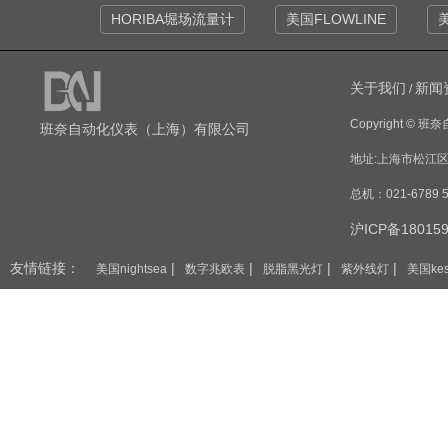
HORIBA堀场流量计
美国FLOWLINE
美
关于我们
新闻
/
Copyright
©
班奈
班奈自动化仪表（上海）有限公司
地址:上海市松江区
总机：021-6789 5
沪ICP备180159
友情链接：
|
|
|
|
美国nightsea
数字兆欧表
脱脂黑光灯
紫外线灯
美国kes